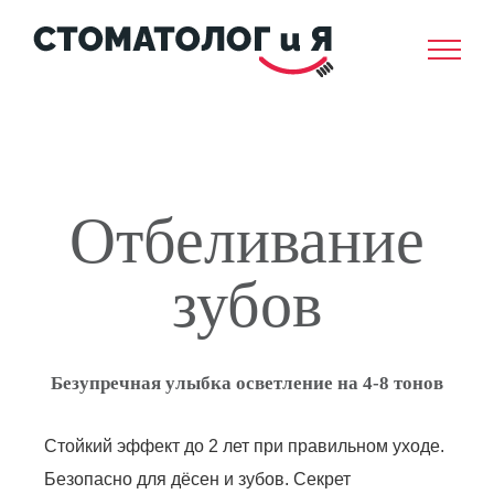
Skip
to
content
Отбеливание
зубов
Безупречная улыбка осветление на 4-8 тонов
Стойкий эффект до 2 лет при правильном уходе.
Безопасно для дёсен и зубов. Секрет